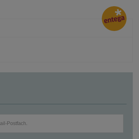
entega.de
ail-Postfach.