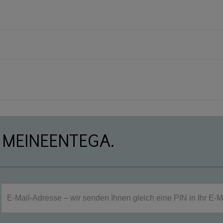
 MEINEENTEGA.
E-Mail-Adresse – wir senden Ihnen gleich eine PIN in Ihr E-M